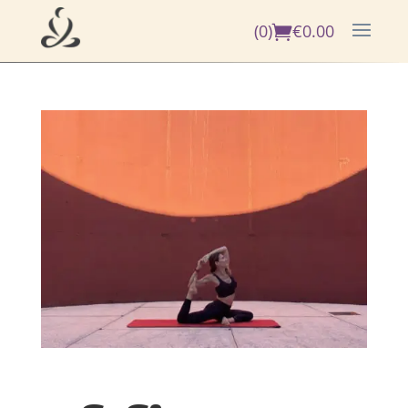
(0)
€
0.00