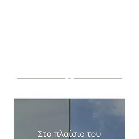
Για συνοδούς: 
μείον €50 στην 
αρχική τιμή  *ο 
συνοδός δεν έχει 
πρόσβαση στα 
yoga sessions, τους 
διαλογισμούς, τα 
workshops και τις 
τεχνικές αναπνοών 
(pranayama)
Στο πλαίσιο του