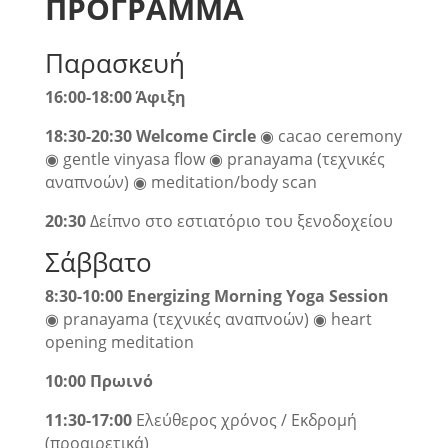
ΠΡΟΓΡΑΜΜΑ
Παρασκευή
1
6
:00
-18:00
Άφιξη
1
8
:
3
0-
20
:
30 Welcome Circle
◉ cacao ceremony
◉ gentle vinyasa flow ◉ pranayama (τεχνικές
αναπνοών) ◉ meditation/body scan
20
:30
Δείπνο στο εστιατόριο του ξενοδοχείου
Σάββατο
8:30-10:00
Energizing Morning Yoga Session
◉ pranayama (τεχνικές αναπνοών) ◉ heart
opening meditation
10:00
Πρωινό
11:30-1
7
:
0
0
Eλεύθερος χρόνος / Εκδρομή
(προαιρετικά)