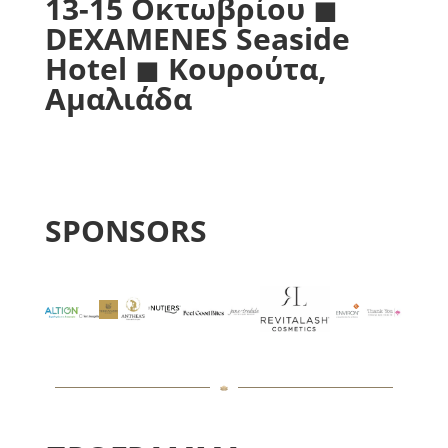
1
3
-1
5
Οκτωβρίου
◼
DEXAMENES Seaside
Hotel
◼
Κουρούτα
,
Αμαλιάδα
SPONSORS