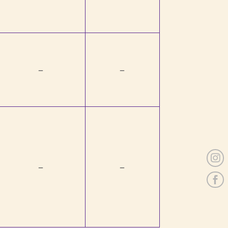
–
–

–
–
