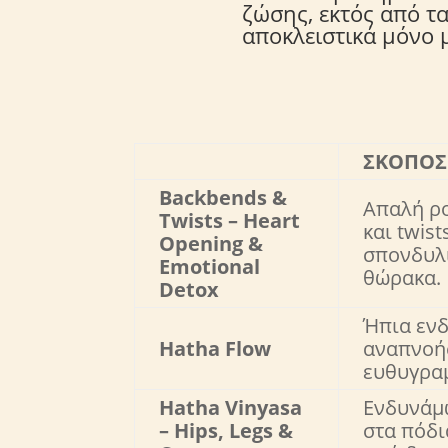
ζώσης, εκτός από τ
αποκλειστικά μόνο
ΣΚΟΠΟΣ
Backbends &
Απαλή ρ
Twists – Heart
και twis
Opening &
σπονδυλι
Emotional
θώρακα.
Detox
Ήπια εν
Hatha Flow
αναπνοής
ευθυγραμ
Hatha Vinyasa
Ενδυνάμω
– Hips, Legs &
στα πόδι