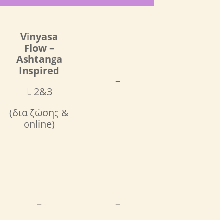
Vinyasa
Flow –
Ashtanga
Inspired
–
L 2&3
(δια ζώσης &
online)
–
–