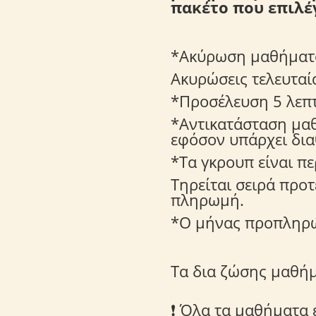
πακέτο που επιλέγ
*Ακύρωση μαθήματος
Ακυρώσεις τελευταί
*Προσέλευση 5 λεπτ
*Αντικατάσταση μαθ
εφόσον υπάρχει δια
*Τα γκρουπ είναι πε
Τηρείται σειρά προ
πληρωμή.
*Ο μήνας προπληρώ
Τα δια ζώσης μαθή
❗ Όλα τα μαθήματα 