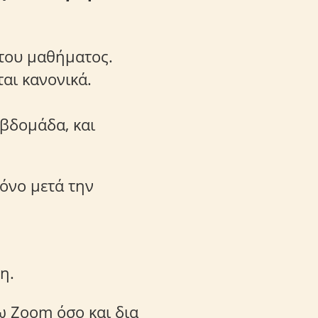
 του μαθήματος.
αι κανονικά.
εβδομάδα, και
μόνο μετά την
λη.
ω Zoom όσο και δια