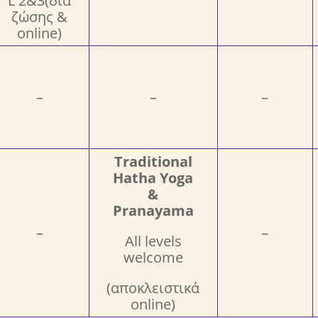
L 2&3
(δια
ζώσης &
online)
–
–
–
Traditional
Hatha Yoga
&
Pranayama
–
–
All levels
welcome
(αποκλειστικά
online)