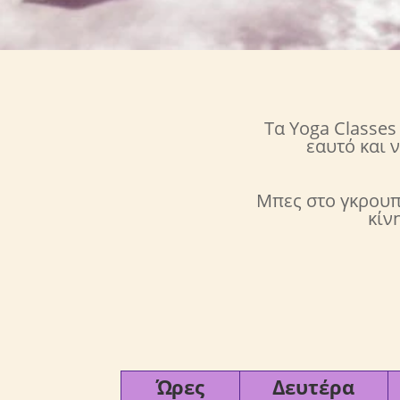
Τα Yoga Classes
εαυτό και 
Μπες στο γκρουπ 
κίν
Ώρες
Δευτέρα