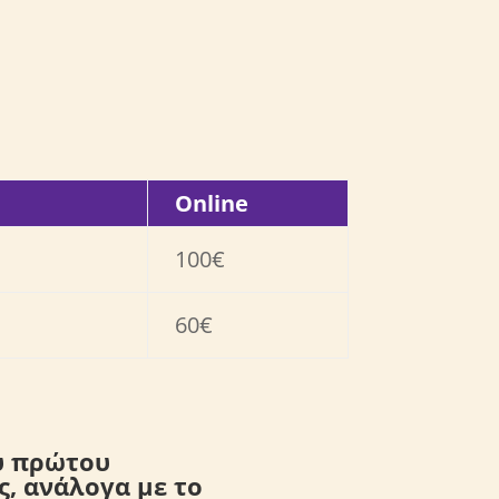
Online
100€
60€
υ πρώτου
ς, ανάλογα με το