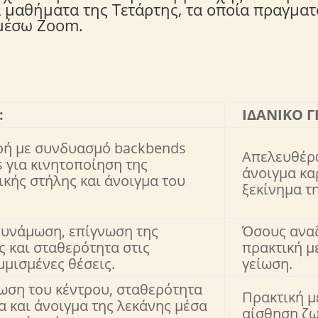
α μαθήματα της Τετάρτης, τα οποία πραγμα
 μέσω Zoom.
:
ΙΔΑΝΙΚΟ Γ
οή με συνδυασμό backbends
Απελευθέρ
ts για κινητοποίηση της
άνοιγμα κα
κής στήλης και άνοιγμα του
ξεκίνημα τ
δυνάμωση, επίγνωση της
Όσους αναζ
 και σταθερότητα στις
πρακτική μ
μισμένες θέσεις.
γείωση.
ση του κέντρου, σταθερότητα
Πρακτική με
α και άνοιγμα της λεκάνης μέσα
αίσθηση ζω