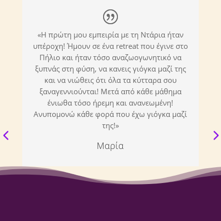
|
«Η πρώτη μου εμπειρία με τη Ντάρια ήταν
υπέροχη! Ήμουν σε ένα retreat που έγινε στο
κ
Πήλιο και ήταν τόσο αναζωογωνητικό να
ό
ξυπνάς στη φύση, να κανεις γιόγκα μαζί της
και να νιώθεις ότι όλα τα κύτταρα σου
ξαναγεννιούνται! Μετά από κάθε μάθημα
τ
ένιωθα τόσο ήρεμη και ανανεωμένη!
είχ
Ανυπομονώ κάθε φορά που έχω γιόγκα μαζί
μ
της!»
Μαρία