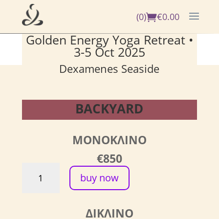
(0)
€
0.00
Golden Energy Yoga Retreat
•
3-5 Oct 2025
Dexamenes Seaside
BACKYARD
ΜΟΝΟΚΛΙΝΟ
€850
Frames
buy now
of
Light
-
ΔΙΚΛΙΝΟ
BIG