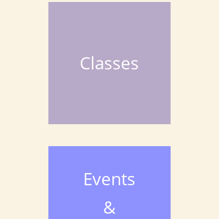
Classes
Events
&