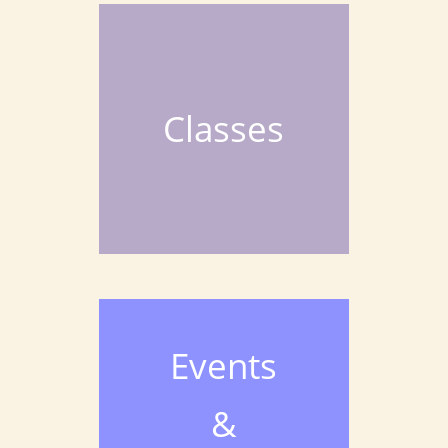
Classes
Events
&