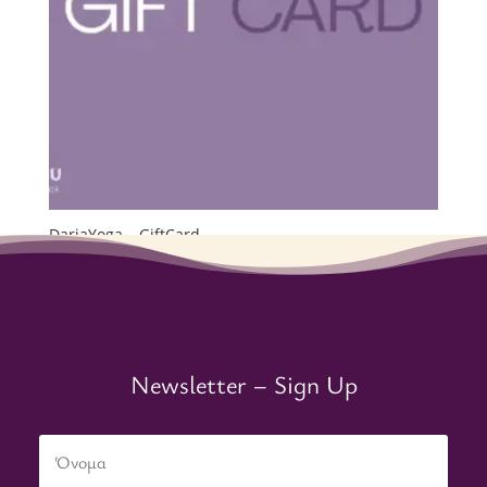
DariaYoga – GiftCard
€
0.00
-
€
150.00
Newsletter – Sign Up