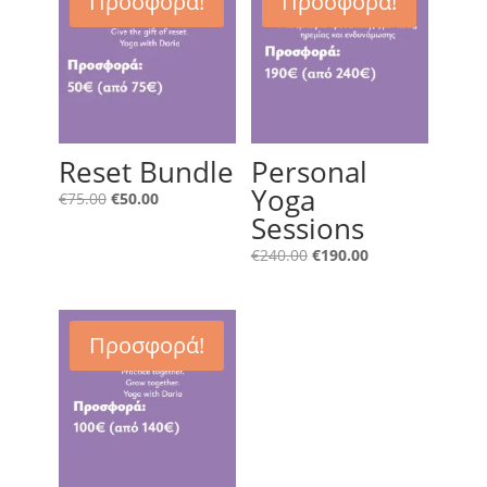
Προσφορά!
Προσφορά!
Reset Bundle
Personal
Yoga
Original
Η
€
75.00
€
50.00
Sessions
price
τρέχουσα
was:
τιμή
Original
Η
€
240.00
€
190.00
€75.00.
είναι:
price
τρέχουσα
€50.00.
was:
τιμή
€240.00.
είναι:
Προσφορά!
€190.00.