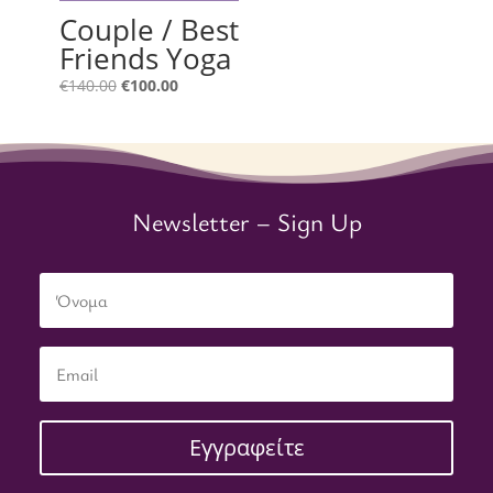
Couple / Best
Friends Yoga
Original
Η
€
140.00
€
100.00
price
τρέχουσα
was:
τιμή
€140.00.
είναι:
€100.00.
Newsletter – Sign Up
Εγγραφείτε