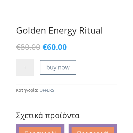
Golden Energy Ritual
Original
Η
€
80.00
€
60.00
price
τρέχουσα
was:
τιμή
Golden
€80.00.
είναι:
buy now
Energy
€60.00.
Ritual
ποσότητα
Κατηγορία:
OFFERS
Σχετικά προϊόντα