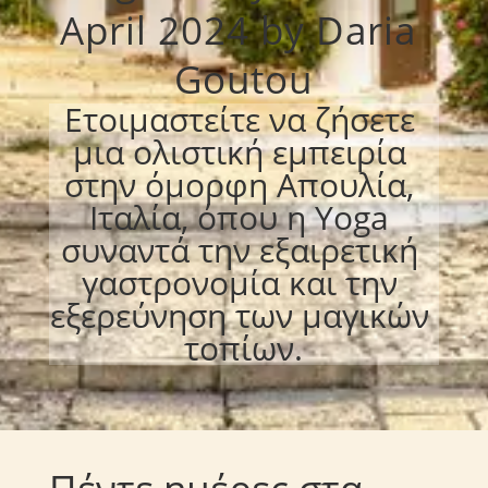
April 2024 by Daria 
Goutou
Ετοιμαστείτε να ζήσετε 
μια ολιστική εμπειρία 
στην όμορφη Απουλία, 
Ιταλία, όπου η Yoga 
συναντά την εξαιρετική 
γαστρονομία και την 
εξερεύνηση των μαγικών 
τοπίων.