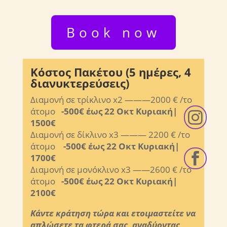
Book now
Κόστος Πακέτου (5 ημέρες, 4
διανυκτερεύσεις)
Διαμονή σε τρίκλινο x2 ———2000 €
/το
άτομο
-500€ έως 22 Οκτ Κυριακή|

1500€
Διαμονή σε δίκλινο x3 ——— 2200 €
/το
άτομο
-500€ έως 22 Οκτ Κυριακή|

1700€
Διαμονή σε μονόκλινο x3 ——2600 €
/το
άτομο
-500€ έως 22 Οκτ Κυριακή|
2100€
Κάντε κράτηση τώρα και ετοιμαστείτε να
απλώσετε τα φτερά σας, αναδύοντας