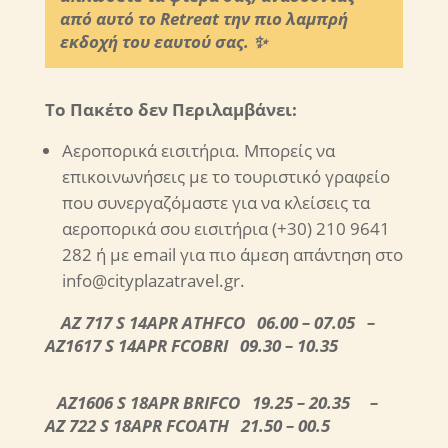
από αυτό το Retreat την πιο λαμπρή
εκδοχή του εαυτού σας. ✨
Το Πακέτο δεν Περιλαμβάνει:
Αεροπορικά εισιτήρια. Μπορείς να
επικοινωνήσεις με το τουριστικό γραφείο
που συνεργαζόμαστε για να κλείσεις τα
αεροπορικά σου εισιτήρια (+30) 210 9641
282 ή με email για πιο άμεση απάντηση στο
info@cityplazatravel.gr.
AZ 717 S 14APR ATHFCO 06.00 – 07.05 –
AZ1617 S 14APR FCOBRI 09.30 – 10.35
AZ1606 S 18APR BRIFCO 19.25 – 20.35 –
AZ 722 S 18APR FCOATH 21.50 – 00.5