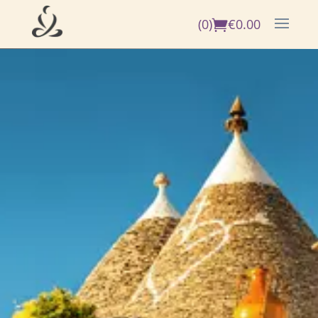
(0)
€
0.00