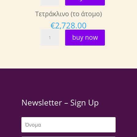
ΔΙΚΛΙΝΟ
Light
ποσότητα
Τετράκλινο
(το άτομο)
-
BIG
€
2,728.00
ROOM
Frames
-
buy now
of
ΔΙΚΛΙΝΟ
Light
ποσότητα
-
BIG
ROOM
-
ΔΙΚΛΙΝΟ
ποσότητα
Newsletter – Sign Up