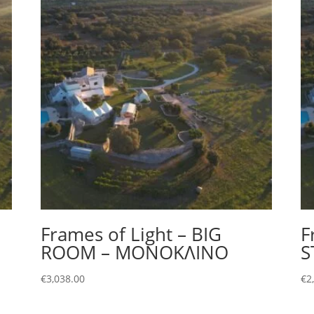
Frames of Light – BIG
F
ROOM – ΜΟΝΟΚΛΙΝΟ
S
€
3,038.00
€
2