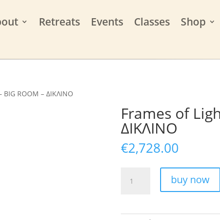
bout
Retreats
Events
Classes
Shop
 – BIG ROOM – ΔΙΚΛΙΝΟ
Frames of Lig
ΔΙΚΛΙΝΟ
€
2,728.00
Frames
buy now
of
Light
-
BIG