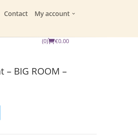
Contact
My account
(0)
€
0.00
ht – BIG ROOM –