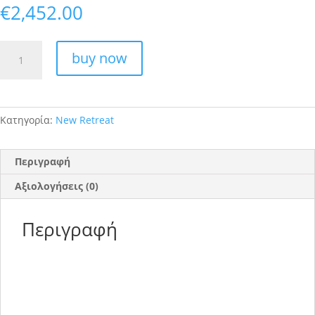
€
2,452.00
Frames
buy now
of
Light
-
STANDARD
Κατηγορία:
New Retreat
-
ΔΙΚΛΙΝΟ
ποσότητα
Περιγραφή
Αξιολογήσεις (0)
Περιγραφή