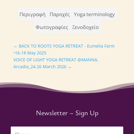
Περιγραφή
Παροχές
Yoga terminology
Φωτογραφίες
Ξενοδοχείο
←
BACK TO ROOTS YOGA RETREAT - Eumelia Farm
•16-18 May 2025
VOICE OF LIGHT YOGA RETREAT @MANNA,
Arcadia_24-26 March 2026
→
Newsletter – Sign Up